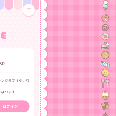
MENU OPEN
CE
80
ァンクラブ『ゆいな
となります
ログイン