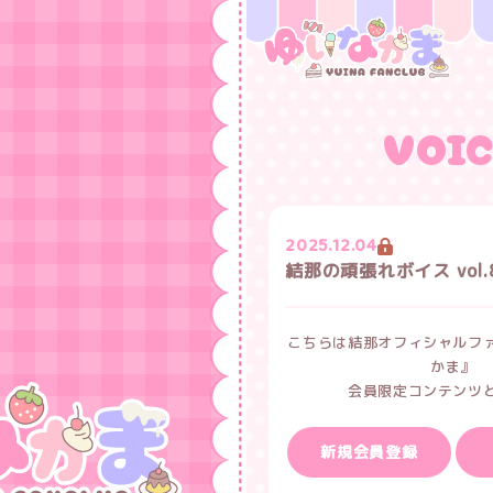
VOI
2025.12.04
結那の頑張れボイス vol.
こちらは結那オフィシャルフ
かま』
会員限定コンテンツ
新規会員登録