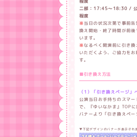
程度
二部：17:45～18:30 /
程度
※
当日の状況次第で事前告
換え開始・終了時間が前後
います。
※
なるべく開演前に引き換
いただくよう、ご協力をお
す。
■引き換え方法
（1）「引き換えページ」
公演当日お手持ちのスマー
で、『ゆいなかま』TOP
バナーより「引き換えペー
▼下記デザインのバナーが表示され