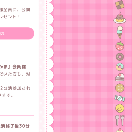
様全員に、公演
レゼント！
換え
かま』会員様
だいた方も、対
。2公演参加され
ります。
 公演終了後30分