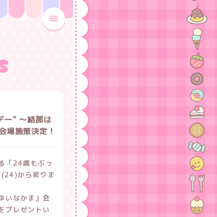
MENU OPEN
S
デー” 〜結那は
」会場施策決定！
る「24歳もぶっ
(24)から昇りま
ゆいなかま』会
をプレゼントい