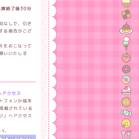
 公演終了後30分
知なしで、引き
する場合がござ
えをおこなって
願いいたしま
へアクセス
トフォンか端末
に掲載されている
ジ」へアクセス
ます。