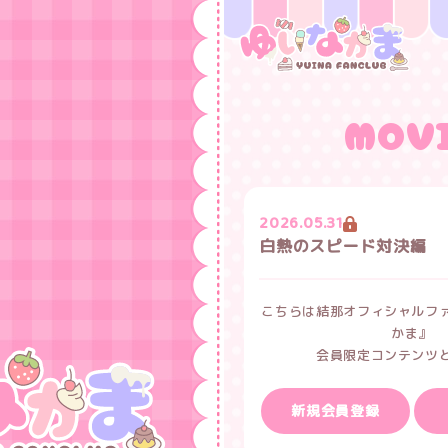
MOV
2026.05.31
白熱のスピード対決編
こちらは結那オフィシャルフ
かま』
会員限定コンテンツ
新規会員登録